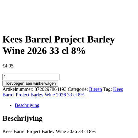
Kees Barrel Project Barley
Wine 2026 33 cl 8%
€
4.95
Kees
Barrel
Toevoegen aan winkelwagen
Project
Artikelnummer:
8720297864193
Categorie:
Bieren
Tag:
Kees
Barley
Barrel Project Barley Wine 2026 33 cl 8%
Wine
2026
Beschrijving
33
cl
Beschrijving
8%
aantal
Kees Barrel Project Barley Wine 2026 33 cl 8%