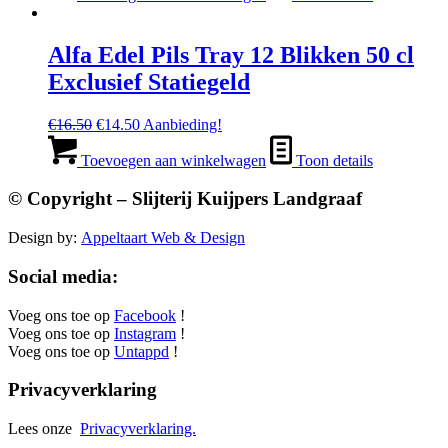
Alfa Edel Pils Tray 12 Blikken 50 cl
Exclusief Statiegeld
Oorspronkelijke
Huidige
€
16.50
€
14.50
Aanbieding!
prijs
prijs
was:
is:
Toevoegen aan winkelwagen
Toon details
€16.50.
€14.50.
© Copyright – Slijterij Kuijpers Landgraaf
Design by:
Appeltaart Web & Design
Social media:
Voeg ons toe op
Facebook
!
Voeg ons toe op
Instagram
!
Voeg ons toe op
Untappd
!
Privacyverklaring
Lees onze
Privacyverklaring.