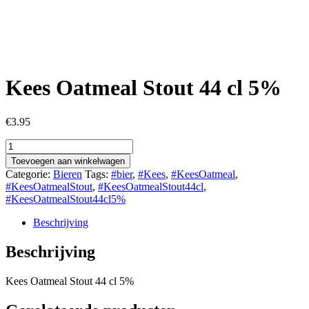
Kees Oatmeal Stout 44 cl 5%
€
3.95
Kees
Oatmeal
Toevoegen aan winkelwagen
Stout
Categorie:
Bieren
Tags:
#bier
,
#Kees
,
#KeesOatmeal
,
44
#KeesOatmealStout
,
#KeesOatmealStout44cl
,
cl
#KeesOatmealStout44cl5%
5%
aantal
Beschrijving
Beschrijving
Kees Oatmeal Stout 44 cl 5%