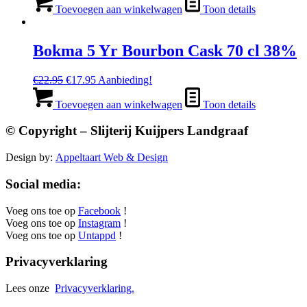
Toevoegen aan winkelwagen
Toon details
Bokma 5 Yr Bourbon Cask 70 cl 38%
Oorspronkelijke
Huidige
€
22.95
€
17.95
Aanbieding!
prijs
prijs
was:
is:
Toevoegen aan winkelwagen
Toon details
€22.95.
€17.95.
© Copyright – Slijterij Kuijpers Landgraaf
Design by:
Appeltaart Web & Design
Social media:
Voeg ons toe op
Facebook
!
Voeg ons toe op
Instagram
!
Voeg ons toe op
Untappd
!
Privacyverklaring
Lees onze
Privacyverklaring.