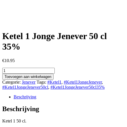
Ketel 1 Jonge Jenever 50 cl
35%
€
10.95
Ketel
1
Toevoegen aan winkelwagen
Jonge
Categorie:
Jenever
Tags:
#Ketel1
,
#Ketel1JongeJenever
,
Jenever
#Ketel1JongeJenever50cl
,
#Ketel1JongeJenever50cl35%
50
cl
Beschrijving
35%
aantal
Beschrijving
Ketel 1 50 cl.