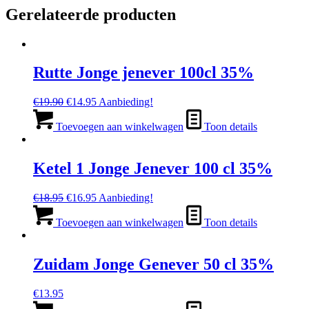
Gerelateerde producten
Rutte Jonge jenever 100cl 35%
Oorspronkelijke
Huidige
€
19.90
€
14.95
Aanbieding!
prijs
prijs
was:
is:
Toevoegen aan winkelwagen
Toon details
€19.90.
€14.95.
Ketel 1 Jonge Jenever 100 cl 35%
Oorspronkelijke
Huidige
€
18.95
€
16.95
Aanbieding!
prijs
prijs
was:
is:
Toevoegen aan winkelwagen
Toon details
€18.95.
€16.95.
Zuidam Jonge Genever 50 cl 35%
€
13.95