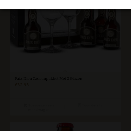
Paix Dieu Cadeaupakket Met 2 Glazen
€
32.95
Toevoegen aan
Toon details
winkelwagen