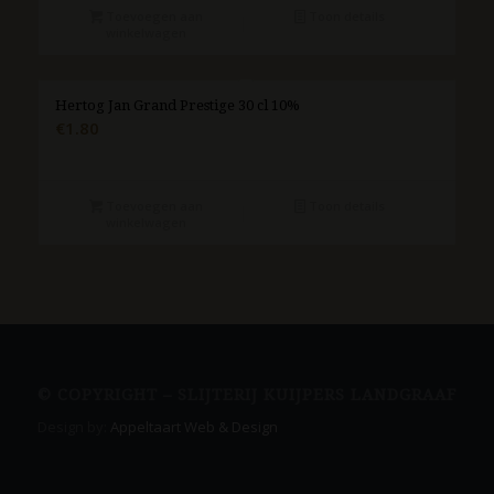
Toevoegen aan
Toon details
winkelwagen
Hertog Jan Grand Prestige 30 cl 10%
€
1.80
Toevoegen aan
Toon details
winkelwagen
© COPYRIGHT – SLIJTERIJ KUIJPERS LANDGRAAF
Design by:
Appeltaart Web & Design