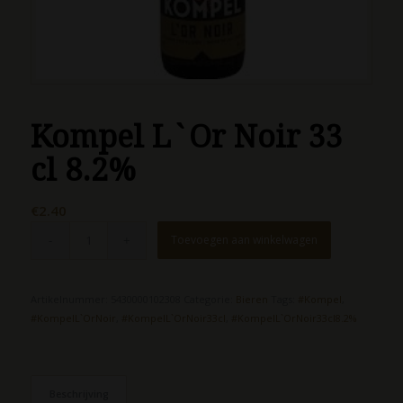
Kompel L`Or Noir 33
cl 8.2%
€
2.40
Toevoegen aan winkelwagen
Artikelnummer:
5430000102308
Categorie:
Bieren
Tags:
#Kompel
,
#KompelL`OrNoir
,
#KompelL`OrNoir33cl
,
#KompelL`OrNoir33cl8.2%
Beschrijving