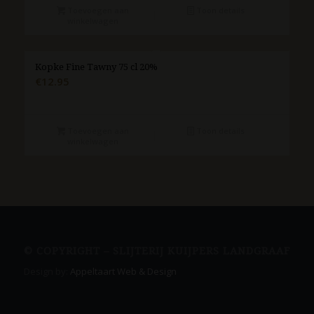
Toevoegen aan
Toon details
winkelwagen
Kopke Fine Tawny 75 cl 20%
€
12.95
Toevoegen aan
Toon details
winkelwagen
© COPYRIGHT – SLIJTERIJ KUIJPERS LANDGRAAF
Design by:
Appeltaart Web & Design