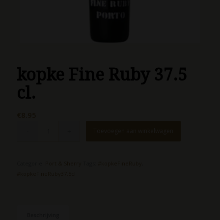
kopke Fine Ruby 37.5
cl.
€
8.95
Toevoegen aan winkelwagen
Categorie:
Port & Sherry
Tags:
#kopkeFineRuby
,
#kopkeFineRuby37.5cl
Beschrijving