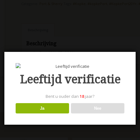
Categorie:
Port & Sherry
Tags:
#Kopke
,
#kopkePort
,
#KopkePort20Yr
,
Beschrijving
Beschrijving
Kopke Port 20 Yr 75 cl 20%
Leeftijd verificatie
Bent u ouder dan
18
jaar?
Ja
Nee