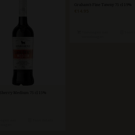
Graham’s Fine Tawny 75 cl 19%
€
14.95
Toevoegen aan
Toon d
winkelwagen
Sherry Medium 75 cl 15%
egen aan
Toon details
lwagen