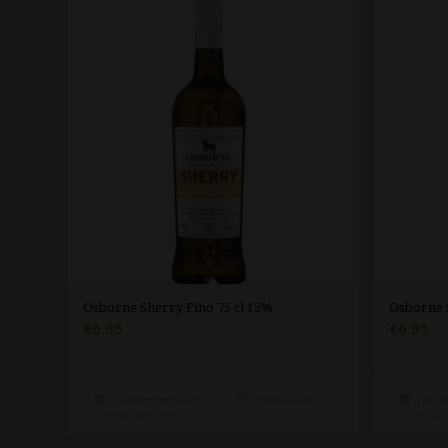
Osborne Sherry Fino 75 cl 15%
Osborne 
€
6.95
€
6.95
Toevoegen aan
Toon details
Toevo
winkelwagen
winke