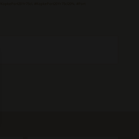
#KopkePort20Yr75cl
,
#KopkePort20Yr75cl20%
,
#Port