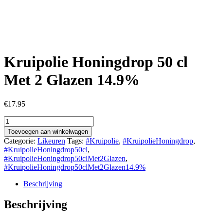
Kruipolie Honingdrop 50 cl
Met 2 Glazen 14.9%
€
17.95
Kruipolie
Honingdrop
Toevoegen aan winkelwagen
50
Categorie:
Likeuren
Tags:
#Kruipolie
,
#KruipolieHoningdrop
,
cl
#KruipolieHoningdrop50cl
,
Met
#KruipolieHoningdrop50clMet2Glazen
,
2
#KruipolieHoningdrop50clMet2Glazen14.9%
Glazen
14.9%
Beschrijving
aantal
Beschrijving