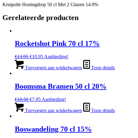
Kruipolie Honingdrop 50 cl Met 2 Glazen 14.9%
Gerelateerde producten
Rocketshot Pink 70 cl 17%
Oorspronkelijke
Huidige
€
13.95
€
10.95
Aanbieding!
prijs
prijs
was:
is:
Toevoegen aan winkelwagen
Toon details
€13.95.
€10.95.
Boomsma Bramen 50 cl 20%
Oorspronkelijke
Huidige
€
10.50
€
7.95
Aanbieding!
prijs
prijs
was:
is:
Toevoegen aan winkelwagen
Toon details
€10.50.
€7.95.
Boswandeling 70 cl 15%