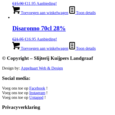
Oorspronkelijke
Huidige
€
15.90
€
11.95
Aanbieding!
prijs
prijs
was:
is:
Toevoegen aan winkelwagen
Toon details
€15.90.
€11.95.
Disaronno 70cl 28%
Oorspronkelijke
Huidige
€
21.95
€
16.95
Aanbieding!
prijs
prijs
was:
is:
Toevoegen aan winkelwagen
Toon details
€21.95.
€16.95.
© Copyright – Slijterij Kuijpers Landgraaf
Design by:
Appeltaart Web & Design
Social media:
Voeg ons toe op
Facebook
!
Voeg ons toe op
Instagram
!
Voeg ons toe op
Untappd
!
Privacyverklaring