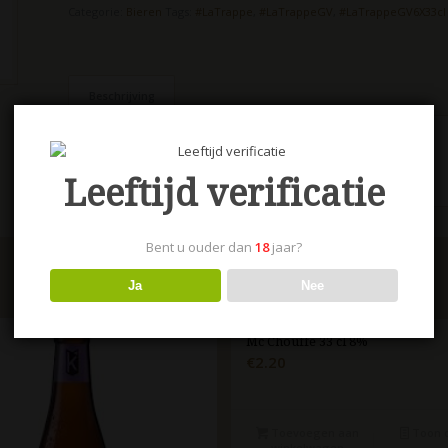
Categorie:
Bieren
Tags:
#LaTrappe
,
#LaTrappeGV
,
#LaTrappeGV6X33cl
Beschrijving
Beschrijving
La Trappe GV 6 X 33 cl
Leeftijd verificatie
Bent u ouder dan
18
jaar?
Ja
Nee
Mc Chouffe 33 cl 8%
€
2.20
Toevoegen aan
Toon d
winkelwagen