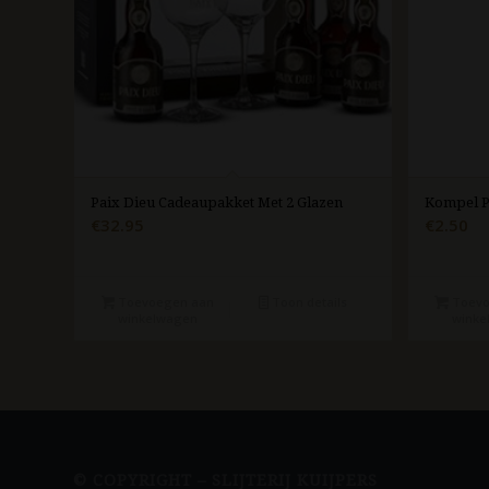
Paix Dieu Cadeaupakket Met 2 Glazen
Kompel Pr
€
32.95
€
2.50
Toevoegen aan
Toon details
Toevo
winkelwagen
winke
© COPYRIGHT – SLIJTERIJ KUIJPERS