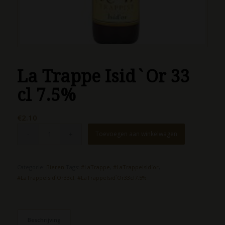
La Trappe Isid`Or 33
cl 7.5%
€
2.10
Toevoegen aan winkelwagen
Categorie:
Bieren
Tags:
#LaTrappe
,
#LaTrappeIsid`or
,
#LaTrappeIsid`Or33cl
,
#LaTrappeIsid`Or33cl7.5%
Beschrijving