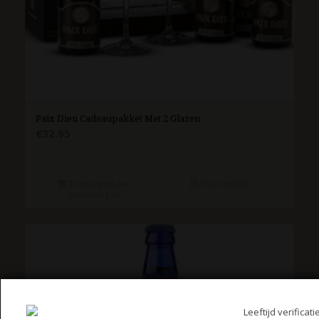
Paix Dieu Cadeaupakket Met 2 Glazen
€
32.95
Toevoegen aan
Toon details
winkelwagen