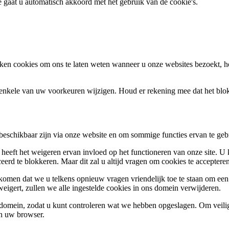
te gaat u automatisch akkoord met het gebruik van de cookie's.
en cookies om ons te laten weten wanneer u onze websites bezoekt, h
k enkele van uw voorkeuren wijzigen. Houd er rekening mee dat het bl
 beschikbaar zijn via onze website en om sommige functies ervan te geb
 heeft het weigeren ervan invloed op het functioneren van onze site. U
ceerd te blokkeren. Maar dit zal u altijd vragen om cookies te accepte
omen dat we u telkens opnieuw vragen vriendelijk toe te staan om een c
weigert, zullen we alle ingestelde cookies in ons domein verwijderen.
s domein, zodat u kunt controleren wat we hebben opgeslagen. Om vei
an uw browser.