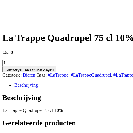
La Trappe Quadrupel 75 cl 10
€
6.50
La
Trappe
Toevoegen aan winkelwagen
Quadrupel
Categorie:
Bieren
Tags:
#LaTrappe
,
#LaTrappeQuadrupel
,
#LaTrapp
75
cl
Beschrijving
10%
aantal
Beschrijving
La Trappe Quadrupel 75 cl 10%
Gerelateerde producten