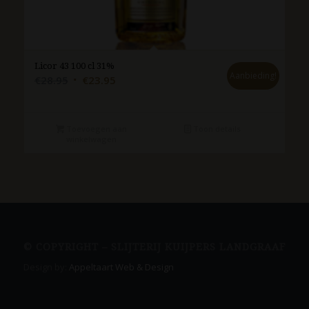
Licor 43 100 cl 31%
Aanbieding!
Oorspronkelijke
Huidige
€
28.95
€
23.95
prijs
prijs
was:
is:
€28.95.
€23.95.
Toevoegen aan
Toon details
winkelwagen
© COPYRIGHT – SLIJTERIJ KUIJPERS LANDGRAAF
Design by:
Appeltaart Web & Design