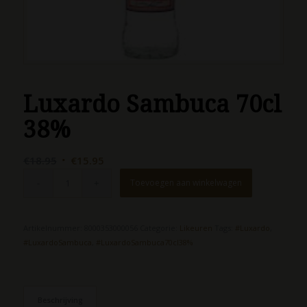
Luxardo Sambuca 70cl
38%
Oorspronkelijke
Huidige
€
18.95
€
15.95
prijs
prijs
Toevoegen aan winkelwagen
was:
is:
€18.95.
€15.95.
Artikelnummer:
8000353000056
Categorie:
Likeuren
Tags:
#Luxardo
,
#LuxardoSambuca
,
#LuxardoSambuca70cl38%
Beschrijving