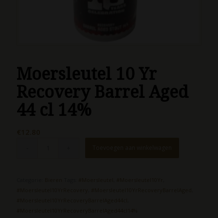
Moersleutel 10 Yr
Recovery Barrel Aged
44 cl 14%
€
12.80
Toevoegen aan winkelwagen
Categorie:
Bieren
Tags:
#Moersleutel
,
#Moersleutel10Yr
,
#Moersleutel10YrRecovery
,
#Moersleutel10YrRecoveryBarrelAged
,
#Moersleutel10YrRecoveryBarrelAged44cl
,
#Moersleutel10YrRecoveryBarrelAged44cl14%