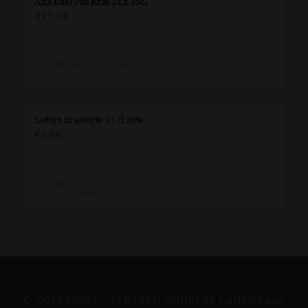
Alfa Edel Pils Krat 24 x 33cl
€
17.95
Toevoegen aan
Toon details
winkelwagen
Lefort Brasserie 33 cl 10%
€
2.50
Toevoegen aan
Toon details
winkelwagen
© COPYRIGHT – SLIJTERIJ KUIJPERS LANDGRAAF