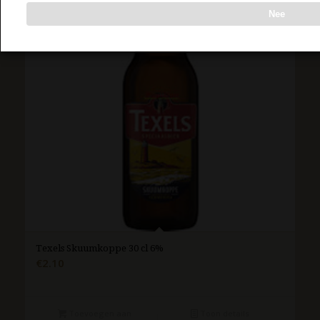
Nee
Texels Skuumkoppe 30 cl 6%
€
2.10
Toevoegen aan
Toon details