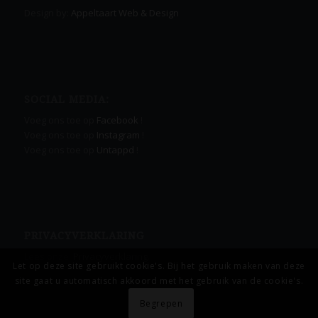
Design by:
Appeltaart Web & Design
SOCIAL MEDIA:
Voeg ons toe op
Facebook
!
Voeg ons toe op
Instagram
!
Voeg ons toe op
Untappd
!
PRIVACYVERKLARING
Lees onze
Privacyverklaring.
Let op deze site gebruikt cookie's. Bij het gebruik maken van deze
site gaat u automatisch akkoord met het gebruik van de cookie's.
Begrepen