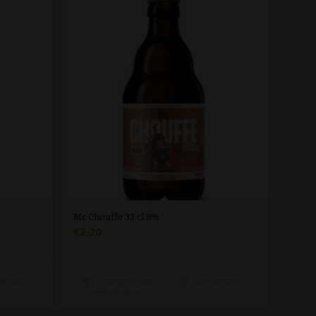
Mc Chouffe 33 cl 8%
€
2.20
etails
Toevoegen aan
Toon details
winkelwagen