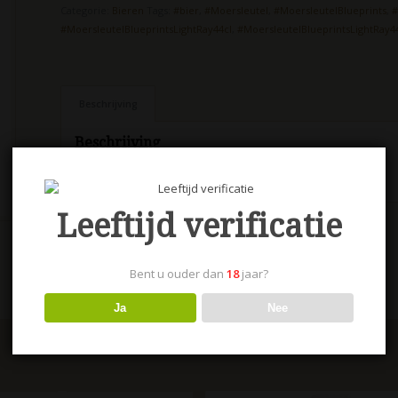
Categorie:
Bieren
Tags:
#bier
,
#Moersleutel
,
#MoersleutelBlueprints
,
#
#MoersleutelBlueprintsLightRay44cl
,
#MoersleutelBlueprintsLightRay4
Beschrijving
Beschrijving
Moersleutel Blueprints Light Ray 44 cl 5,5%
Leeftijd verificatie
Bent u ouder dan
18
jaar?
Ja
Nee