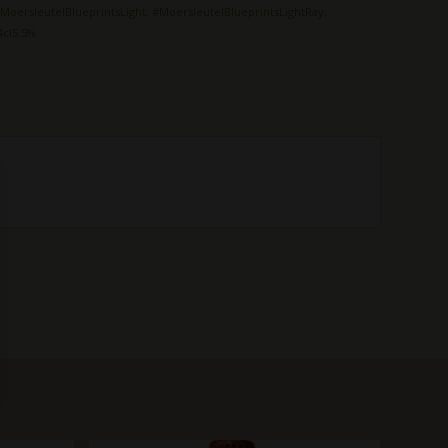
MoersleutelBlueprintsLight
,
#MoersleutelBlueprintsLightRay
,
4cl5.5%