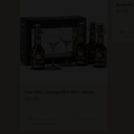
Kompel O
€
2.30
Toevo
winke
Paix Dieu Cadeaupakket Met 2 Glazen
€
32.95
Toevoegen aan
Toon details
winkelwagen