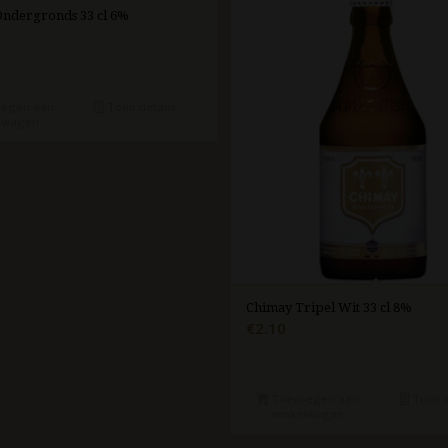
ndergronds 33 cl 6%
egen aan
Toon details
lwagen
Chimay Tripel Wit 33 cl 8%
€
2.10
Toevoegen aan
Toon d
winkelwagen