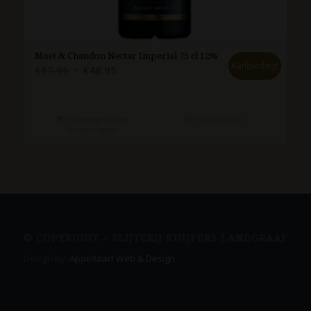
Moet & Chandon Nectar Imperial 75 cl 12%
Aanbieding!
Oorspronkelijke
Huidige
€
57.95
€
48.95
prijs
prijs
was:
is:
€57.95.
€48.95.
Toevoegen aan
Toon details
winkelwagen
© COPYRIGHT – SLIJTERIJ KUIJPERS LANDGRAAF
Design by:
Appeltaart Web & Design