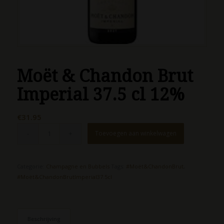
Moët & Chandon Brut
Imperial 37.5 cl 12%
€
31.95
Toevoegen aan winkelwagen
Categorie:
Champagne en Bubbels
Tags:
#Moët&ChandonBrut
,
#Moët&ChandonBrutImperial37.5cl
Beschrijving