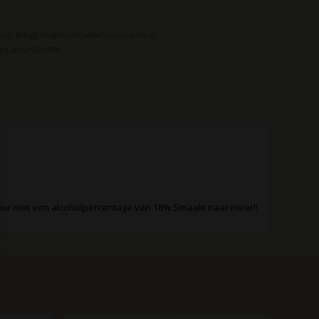
mel
,
#NogEendjeDanVodkaCaramelLikeur
,
lLikeur50cl18%
keur met een alcoholpercentage van 18% Smaakt naar meer!!