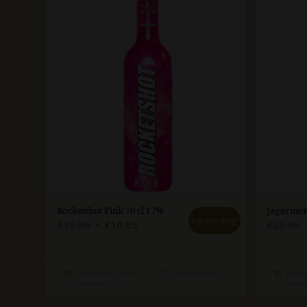
Rocketshot Pink 70 cl 17%
Jagermeis
Aanbieding!
Oorspronkelijke
Huidige
€
13.95
€
10.95
€
23.95
prijs
prijs
p
was:
is:
€13.95.
€10.95.
Toevoegen aan
Toon details
Toevo
winkelwagen
winke