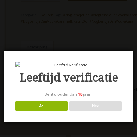
Categorie:
Likeuren
Tags:
#NogEendjeDan
,
#NogEendjeDanVodkaCara
#NogEendjeDanVodkaCaramelLikeur50cl
,
#NogEendjeDanVodkaCarame
Beschrijving
Beschrijving
Nog Eendje Dan Vodka Caramel Likeur 50 cl 18%
Leeftijd verificatie
“Nog Eendje dan…” is een heerlijk zachte vodka karamel li
Bent u ouder dan
18
jaar?
Ja
Nee