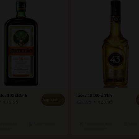
ter 100 cl 35%
Licor 43 100 cl 31%
Aanbieding!
Oorspronkelijke
Huidige
Oorspronkelijke
Huidige
€
19.95
€
28.95
€
23.95
rijs
prijs
prijs
prijs
was:
is:
was:
is:
€23.95.
€19.95.
€28.95.
€23.95.
egen aan
Toon details
Toevoegen aan
Toon d
lwagen
winkelwagen