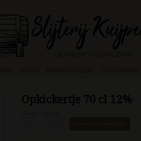
tact
Actie’s
Online Catalogus
Onze merken
Opkickertje 70 cl 12%
Oorspronkelijke
Huidige
€
14.95
€
12.95
prijs
prijs
Toevoegen aan winkelwagen
was:
is:
€14.95.
€12.95.