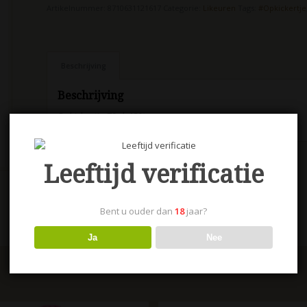
Artikelnummer:
8710631121617
Categorie:
Likeuren
Tags:
#Opkickertje
Beschrijving
Beschrijving
Opkickertje 70 cl. 12%
Leeftijd verificatie
Bent u ouder dan
18
jaar?
Ja
Nee