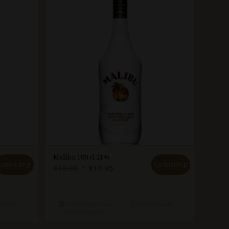
Malibu 100 cl 21%
Aanbieding!
Aanbieding!
Oorspronkelijke
Huidige
€
18.95
€
16.95
prijs
prijs
was:
is:
€18.95.
€16.95.
etails
Toevoegen aan
Toon details
winkelwagen