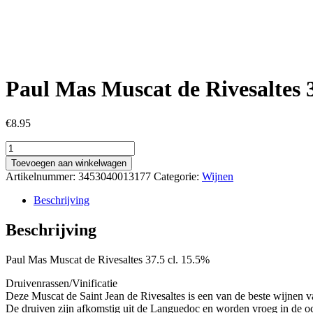
Paul Mas Muscat de Rivesaltes 
€
8.95
Paul
Mas
Toevoegen aan winkelwagen
Muscat
Artikelnummer:
3453040013177
Categorie:
Wijnen
de
Rivesaltes
Beschrijving
37,5
cl
Beschrijving
15.5%
aantal
Paul Mas Muscat de Rivesaltes 37.5 cl. 15.5%
Druivenrassen/Vinificatie
Deze Muscat de Saint Jean de Rivesaltes is een van de beste wijnen
De druiven zijn afkomstig uit de Languedoc en worden vroeg in de o