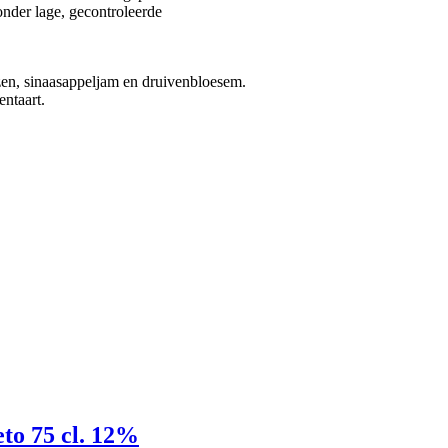
nder lage, gecontroleerde
ozen, sinaasappeljam en druivenbloesem.
ntaart.
to 75 cl. 12%