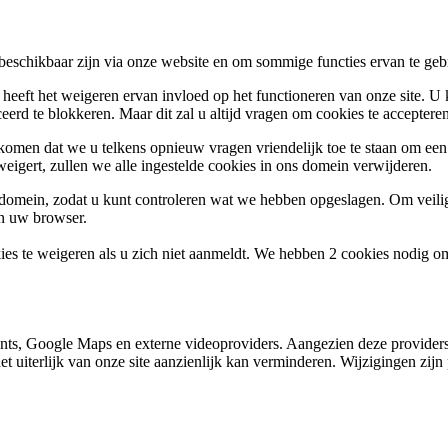
 beschikbaar zijn via onze website en om sommige functies ervan te geb
 heeft het weigeren ervan invloed op het functioneren van onze site. U
ceerd te blokkeren. Maar dit zal u altijd vragen om cookies te accepte
omen dat we u telkens opnieuw vragen vriendelijk toe te staan om een c
weigert, zullen we alle ingestelde cookies in ons domein verwijderen.
s domein, zodat u kunt controleren wat we hebben opgeslagen. Om vei
an uw browser.
ies te weigeren als u zich niet aanmeldt. We hebben 2 cookies nodig o
nts, Google Maps en externe videoproviders. Aangezien deze providers
et uiterlijk van onze site aanzienlijk kan verminderen. Wijzigingen zijn 