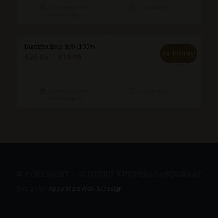
€19.95.
€16.95.
Toevoegen aan
Toon details
winkelwagen
Jagermeister 100 cl 35%
Aanbieding!
Oorspronkelijke
Huidige
€
23.95
€
19.95
prijs
prijs
was:
is:
€23.95.
€19.95.
Toevoegen aan
Toon details
winkelwagen
© COPYRIGHT – SLIJTERIJ KUIJPERS LANDGRAAF
Design by:
Appeltaart Web & Design