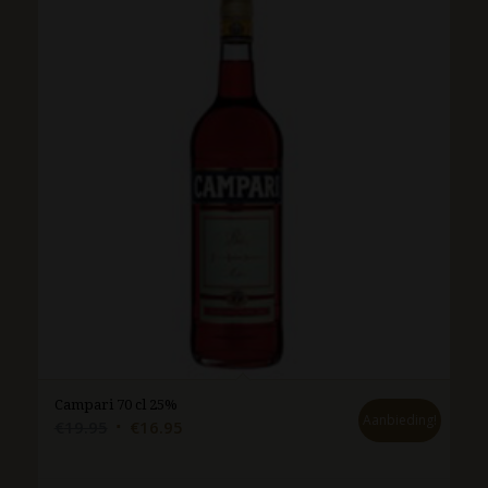
Campari 70 cl 25%
Aanbieding!
Oorspronkelijke
Huidige
€
19.95
€
16.95
prijs
prijs
was:
is: