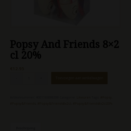
Popsy And Friends 8×2
cl 20%
€
12.95
Toevoegen aan winkelwagen
Artikelnummer:
4001165088298
Categorie:
Likeuren
Tags:
#Popsy
,
#Popsy&Friends
,
#Popsy&Friends8x2cl
,
#Popsy&Friends8x2cl20%
Beschrijving