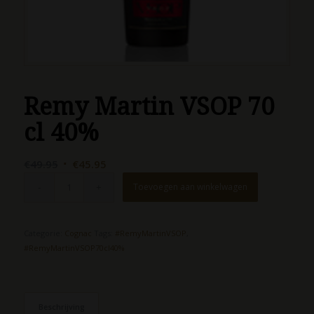
Remy Martin VSOP 70
cl 40%
Oorspronkelijke
Huidige
€
49.95
€
45.95
prijs
prijs
Toevoegen aan winkelwagen
was:
is:
€49.95.
€45.95.
Categorie:
Cognac
Tags:
#RemyMartinVSOP
,
#RemyMartinVSOP70cl40%
Beschrijving