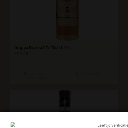
Grappa Riserva 5 Yr 70cl 41.5%
€
29.95
Toevoegen aan
Toon details
winkelwagen