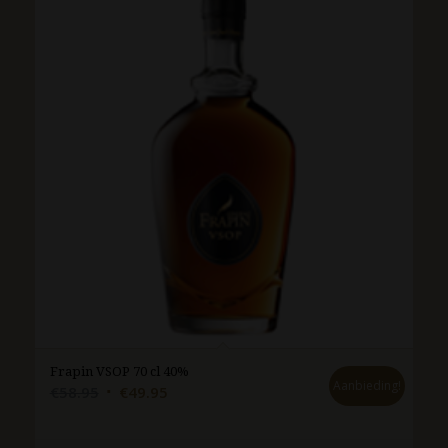
Frapin VSOP 70 cl 40%
Aanbieding!
Oorspronkelijke
Huidige
€
58.95
€
49.95
prijs
prijs
was:
is: