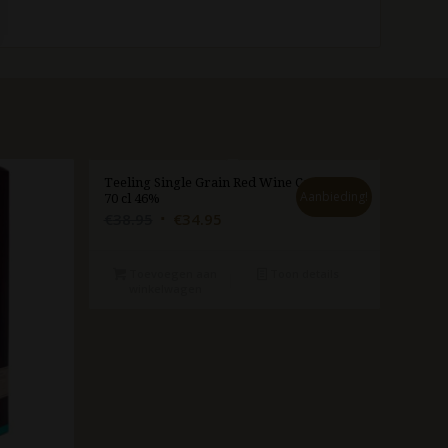
Teeling Single Grain Red Wine Cask
Aanbieding!
70 cl 46%
Oorspronkelijke
Huidige
€
38.95
€
34.95
prijs
prijs
was:
is:
Toevoegen aan
Toon details
€38.95.
€34.95.
winkelwagen