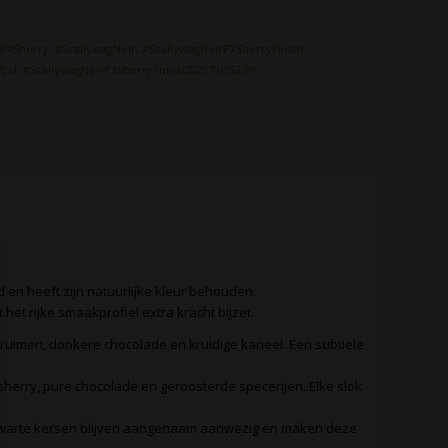
rPXSherry
,
#ScallywagNoir
,
#ScallywagNoirPXSherryFinish
,
70cl
,
#ScallywagNoirPXSherryFinish202570cl52.8%
ed en heeft zijn natuurlijke kleur behouden.
het rijke smaakprofiel extra kracht bijzet.
uimen, donkere chocolade en kruidige kaneel. Een subtiele
herry, pure chocolade en geroosterde specerijen. Elke slok
n zwarte kersen blijven aangenaam aanwezig en maken deze