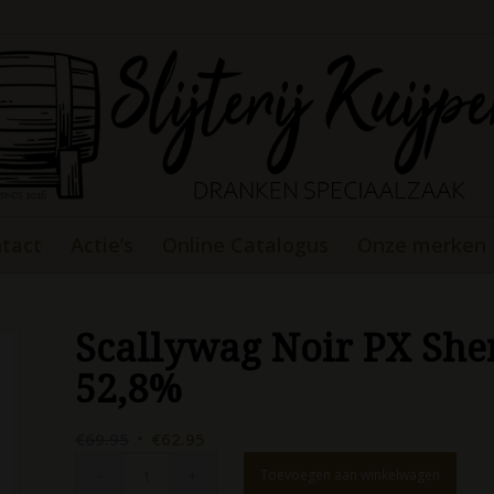
tact
Actie’s
Online Catalogus
Onze merken
Scallywag Noir PX Sher
52,8%
Oorspronkelijke
Huidige
€
69.95
€
62.95
prijs
prijs
Toevoegen aan winkelwagen
was:
is: