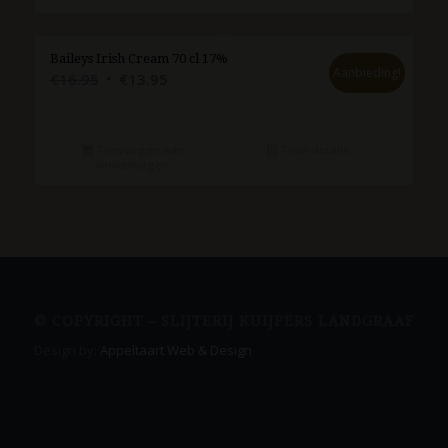
Baileys Irish Cream 70 cl 17%
Aanbieding!
Oorspronkelijke
Huidige
€
16.95
€
13.95
prijs
prijs
was:
is:
€16.95.
€13.95.
Toevoegen aan
Toon details
winkelwagen
© COPYRIGHT – SLIJTERIJ KUIJPERS LANDGRAAF
Design by:
Appeltaart Web & Design