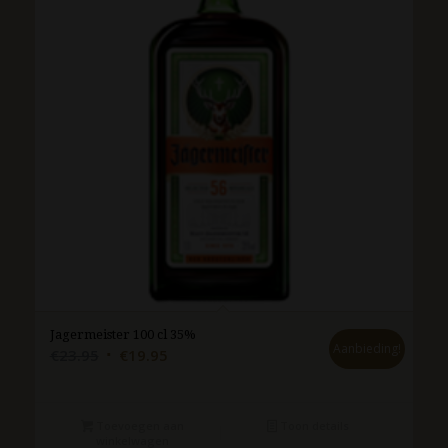
Jagermeister 100 cl 35%
Aanbieding!
Oorspronkelijke
Huidige
€
23.95
€
19.95
prijs
prijs
was:
is:
€23.95.
€19.95.
Toevoegen aan
Toon details
winkelwagen