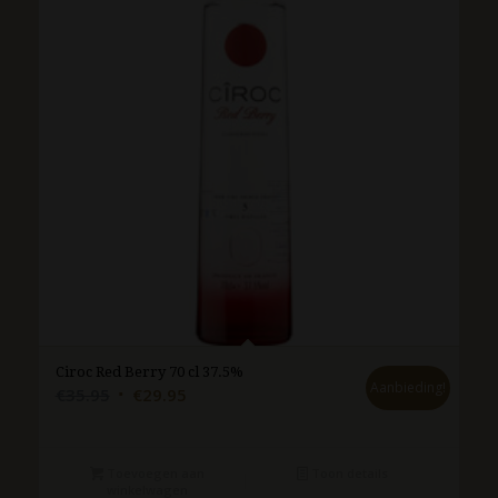
Ciroc Red Berry 70 cl 37.5%
Aanbieding!
Oorspronkelijke
Huidige
€
35.95
€
29.95
prijs
prijs
was:
is:
€35.95.
€29.95.
Toevoegen aan
Toon details
winkelwagen