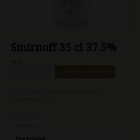
Smirnoff 35 cl 37.5%
€
8.95
Toevoegen aan winkelwagen
Categorie:
Vodka
Tags:
#Smirnoff
,
#SmirnoffVodka35cl
,
#SmirnoffVodka35cl37.5%
Beschrijving
Beschrijving