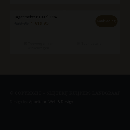
Jagermeister 100 cl 35%
Aanbieding!
Oorspronkelijke
Huidige
€
23.95
€
19.95
prijs
prijs
was:
is:
€23.95.
€19.95.
Toevoegen aan
Toon details
winkelwagen
© COPYRIGHT – SLIJTERIJ KUIJPERS LANDGRAAF
Design by:
Appeltaart Web & Design