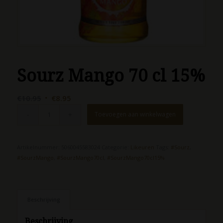
Sourz Mango 70 cl 15%
Oorspronkelijke
Huidige
€
10.95
€
8.95
prijs
prijs
Toevoegen aan winkelwagen
was:
is:
€10.95.
€8.95.
Artikelnummer:
5060045583024
Categorie:
Likeuren
Tags:
#Sourz
,
#SourzMango
,
#SourzMango70cl
,
#SourzMango70cl15%
Beschrijving
Beschrijving