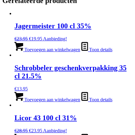
Gerelateerde producten
Jagermeister 100 cl 35%
Oorspronkelijke
Huidige
€
23.95
€
19.95
Aanbieding!
prijs
prijs
was:
is:
Toevoegen aan winkelwagen
Toon details
€23.95.
€19.95.
Schrobbeler geschenkverpakking 35
cl 21.5%
€
13.95
Toevoegen aan winkelwagen
Toon details
Licor 43 100 cl 31%
Oorspronkelijke
Huidige
€
28.95
€
23.95
Aanbieding!