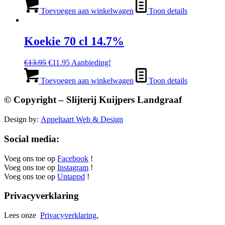
prijs
prijs
was:
is:
Toevoegen aan winkelwagen
Toon details
€28.95.
€23.95.
Koekie 70 cl 14.7%
Oorspronkelijke
Huidige
€
13.95
€
11.95
Aanbieding!
prijs
prijs
was:
is:
Toevoegen aan winkelwagen
Toon details
€13.95.
€11.95.
© Copyright – Slijterij Kuijpers Landgraaf
Design by:
Appeltaart Web & Design
Social media:
Voeg ons toe op
Facebook
!
Voeg ons toe op
Instagram
!
Voeg ons toe op
Untappd
!
Privacyverklaring
Lees onze
Privacyverklaring.