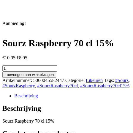
Aanbieding!
Sourz Raspberry 70 cl 15%
Oorspronkelijke
Huidige
€
10.95
€
8.95
prijs
prijs
Sourz
was:
is:
Raspberry
€10.95.
€8.95.
Toevoegen aan winkelwagen
70
Artikelnummer:
5060045582447
Categorie:
Likeuren
Tags:
#Sourz
,
cl
#SourzRaspberry
,
#SourzRaspberry70cl
,
#SourzRaspberry70cl15%
15%
aantal
Beschrijving
Beschrijving
Sourz Raspberry 70 cl 15%