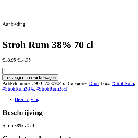
Aanbieding!
Stroh Rum 38% 70 cl
Oorspronkelijke
Huidige
€
18.95
€
14.95
prijs
prijs
Stroh
was:
is:
Rum
€18.95.
€14.95.
Toevoegen aan winkelwagen
38%
Artikelnummer:
9001700090453
Categorie:
Rum
Tags:
#StrohRum
,
70
#StrohRum38%
,
#StrohRum38cl
cl
aantal
Beschrijving
Beschrijving
Stroh 38% 70 cl.