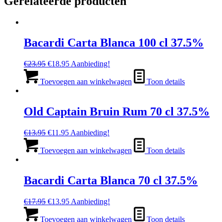
Gerelateerde producten
Bacardi Carta Blanca 100 cl 37.5%
Oorspronkelijke
Huidige
€
23.95
€
18.95
Aanbieding!
prijs
prijs
was:
is:
Toevoegen aan winkelwagen
Toon details
€23.95.
€18.95.
Old Captain Bruin Rum 70 cl 37.5%
Oorspronkelijke
Huidige
€
13.95
€
11.95
Aanbieding!
prijs
prijs
was:
is:
Toevoegen aan winkelwagen
Toon details
€13.95.
€11.95.
Bacardi Carta Blanca 70 cl 37.5%
Oorspronkelijke
Huidige
€
17.95
€
13.95
Aanbieding!
prijs
prijs
was:
is:
Toevoegen aan winkelwagen
Toon details