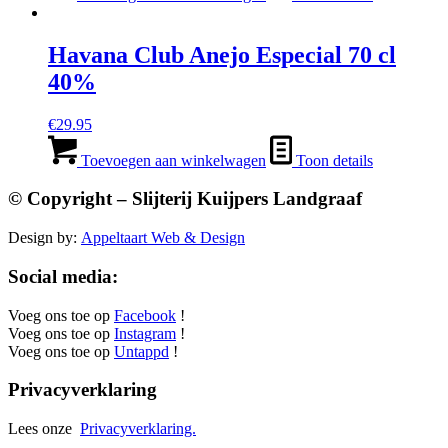
€17.95.
€13.95.
Havana Club Anejo Especial 70 cl
40%
€
29.95
Toevoegen aan winkelwagen
Toon details
© Copyright – Slijterij Kuijpers Landgraaf
Design by:
Appeltaart Web & Design
Social media:
Voeg ons toe op
Facebook
!
Voeg ons toe op
Instagram
!
Voeg ons toe op
Untappd
!
Privacyverklaring
Lees onze
Privacyverklaring.