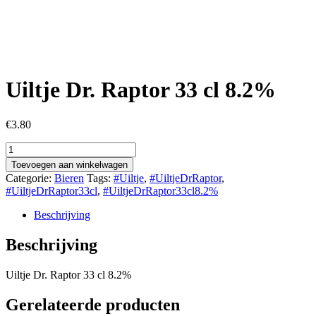
Uiltje Dr. Raptor 33 cl 8.2%
€
3.80
Uiltje
Dr.
Toevoegen aan winkelwagen
Raptor
Categorie:
Bieren
Tags:
#Uiltje
,
#UiltjeDrRaptor
,
33
#UiltjeDrRaptor33cl
,
#UiltjeDrRaptor33cl8.2%
cl
8.2%
Beschrijving
aantal
Beschrijving
Uiltje Dr. Raptor 33 cl 8.2%
Gerelateerde producten