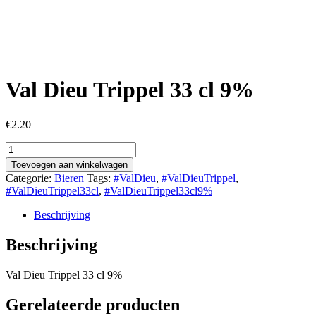
Val Dieu Trippel 33 cl 9%
€
2.20
Val
Dieu
Toevoegen aan winkelwagen
Trippel
Categorie:
Bieren
Tags:
#ValDieu
,
#ValDieuTrippel
,
33
#ValDieuTrippel33cl
,
#ValDieuTrippel33cl9%
cl
9%
Beschrijving
aantal
Beschrijving
Val Dieu Trippel 33 cl 9%
Gerelateerde producten