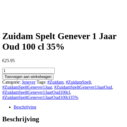
Zuidam Spelt Genever 1 Jaar
Oud 100 cl 35%
€
25.95
Zuidam
Spelt
Toevoegen aan winkelwagen
Genever
Categorie:
Jenever
Tags:
#Zuidam
,
#ZuidamSpelt
,
1
#ZuidamSpeltGenever1Jaar
,
#ZuidamSpeltGenever1JaarOud
,
Jaar
#ZuidamSpeltGenever1JaarOud100cl
,
Oud
#ZuidamSpeltGenever1JaarOud100cl35%
100
cl
Beschrijving
35%
aantal
Beschrijving