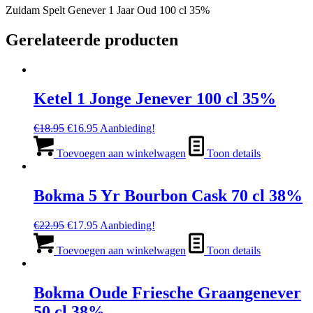
Zuidam Spelt Genever 1 Jaar Oud 100 cl 35%
Gerelateerde producten
Ketel 1 Jonge Jenever 100 cl 35%
Oorspronkelijke
Huidige
€
18.95
€
16.95
Aanbieding!
prijs
prijs
was:
is:
Toevoegen aan winkelwagen
Toon details
€18.95.
€16.95.
Bokma 5 Yr Bourbon Cask 70 cl 38%
Oorspronkelijke
Huidige
€
22.95
€
17.95
Aanbieding!
prijs
prijs
was:
is:
Toevoegen aan winkelwagen
Toon details
€22.95.
€17.95.
Bokma Oude Friesche Graangenever
50 cl 38%