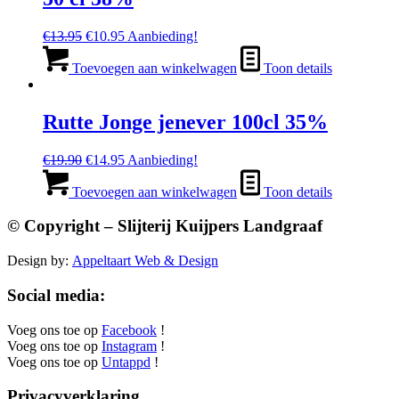
Oorspronkelijke
Huidige
€
13.95
€
10.95
Aanbieding!
prijs
prijs
was:
is:
Toevoegen aan winkelwagen
Toon details
€13.95.
€10.95.
Rutte Jonge jenever 100cl 35%
Oorspronkelijke
Huidige
€
19.90
€
14.95
Aanbieding!
prijs
prijs
was:
is:
Toevoegen aan winkelwagen
Toon details
€19.90.
€14.95.
© Copyright – Slijterij Kuijpers Landgraaf
Design by:
Appeltaart Web & Design
Social media:
Voeg ons toe op
Facebook
!
Voeg ons toe op
Instagram
!
Voeg ons toe op
Untappd
!
Privacyverklaring