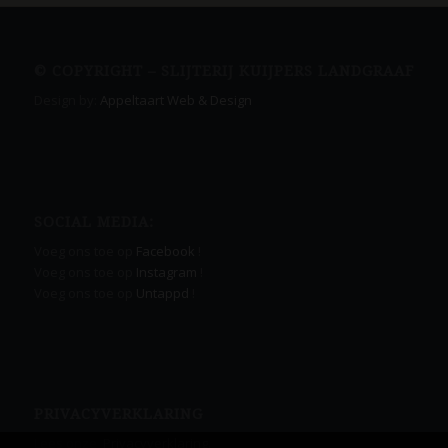
© COPYRIGHT – SLIJTERIJ KUIJPERS LANDGRAAF
Design by:
Appeltaart Web & Design
SOCIAL MEDIA:
Voeg ons toe op
Facebook
!
Voeg ons toe op
Instagram
!
Voeg ons toe op
Untappd
!
PRIVACYVERKLARING
Lees onze
Privacyverklaring.