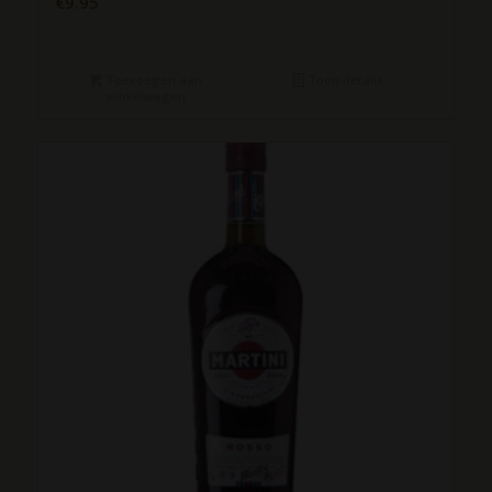
€
9.95
Toevoegen aan
Toon details
winkelwagen