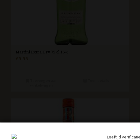
Martini Extra Dry 75 cl 18%
€
9.95
Toevoegen aan
Toon details
winkelwagen