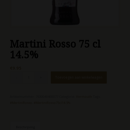
Martini Rosso 75 cl
14.5%
€
9.95
Toevoegen aan winkelwagen
Artikelnummer:
7630040400077
Categorie:
Vermouth
Tags:
#MartiniRosso
,
#MartiniRosso75cl14.5%
Beschrijving