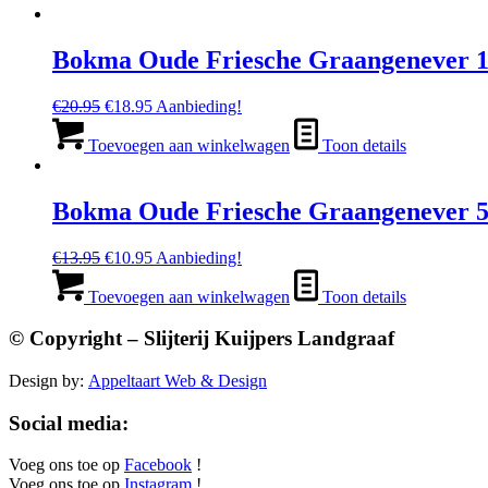
Bokma Oude Friesche Graangenever 1
Oorspronkelijke
Huidige
€
20.95
€
18.95
Aanbieding!
prijs
prijs
was:
is:
Toevoegen aan winkelwagen
Toon details
€20.95.
€18.95.
Bokma Oude Friesche Graangenever 5
Oorspronkelijke
Huidige
€
13.95
€
10.95
Aanbieding!
prijs
prijs
was:
is:
Toevoegen aan winkelwagen
Toon details
€13.95.
€10.95.
© Copyright – Slijterij Kuijpers Landgraaf
Design by:
Appeltaart Web & Design
Social media:
Voeg ons toe op
Facebook
!
Voeg ons toe op
Instagram
!