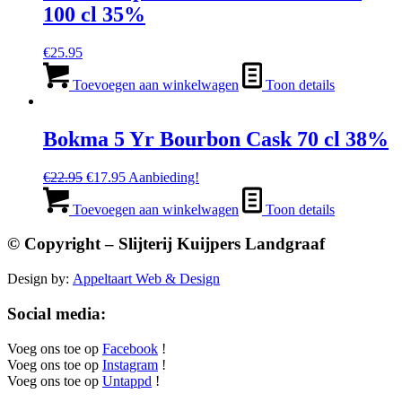
100 cl 35%
€
25.95
Toevoegen aan winkelwagen
Toon details
Bokma 5 Yr Bourbon Cask 70 cl 38%
Oorspronkelijke
Huidige
€
22.95
€
17.95
Aanbieding!
prijs
prijs
was:
is:
Toevoegen aan winkelwagen
Toon details
€22.95.
€17.95.
© Copyright – Slijterij Kuijpers Landgraaf
Design by:
Appeltaart Web & Design
Social media:
Voeg ons toe op
Facebook
!
Voeg ons toe op
Instagram
!
Voeg ons toe op
Untappd
!