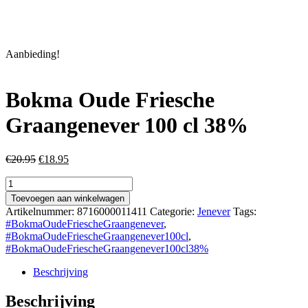
Aanbieding!
Bokma Oude Friesche
Graangenever 100 cl 38%
Oorspronkelijke
Huidige
€
20.95
€
18.95
prijs
prijs
Bokma
was:
is:
Oude
€20.95.
€18.95.
Toevoegen aan winkelwagen
Friesche
Artikelnummer:
8716000011411
Categorie:
Jenever
Tags:
Graangenever
#BokmaOudeFriescheGraangenever
,
100
#BokmaOudeFriescheGraangenever100cl
,
cl
#BokmaOudeFriescheGraangenever100cl38%
38%
aantal
Beschrijving
Beschrijving