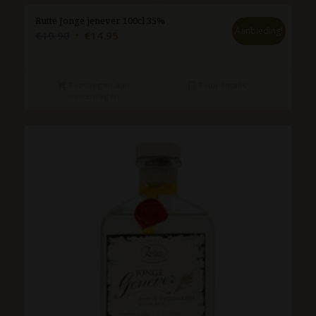
Rutte Jonge jenever 100cl 35%
Aanbieding!
Oorspronkelijke
Huidige
€
19.90
€
14.95
prijs
prijs
was:
is:
€19.90.
€14.95.
Toevoegen aan
Toon details
winkelwagen