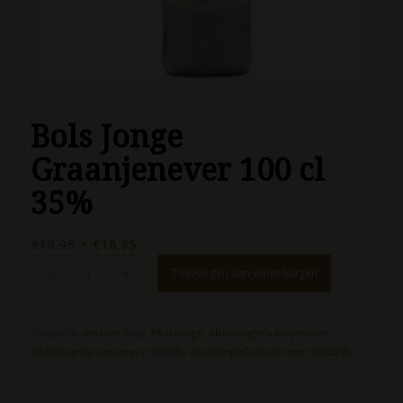
Bols Jonge
Graanjenever 100 cl
35%
Oorspronkelijke
Huidige
€
18.95
€
16.95
prijs
prijs
Toevoegen aan winkelwagen
was:
is:
€18.95.
€16.95.
Categorie:
Jenever
Tags:
#BolsJonge
,
#BolsJongeGraanjenever
,
#BolsJongeGraanjenever100cl%
,
#BolsJongeGraanjenever100cl35%