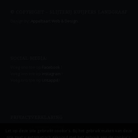
© COPYRIGHT – SLIJTERIJ KUIJPERS LANDGRAAF
Design by:
Appeltaart Web & Design
SOCIAL MEDIA:
Voeg ons toe op
Facebook
!
Voeg ons toe op
Instagram
!
Voeg ons toe op
Untappd
!
PRIVACYVERKLARING
Lees onze
Privacyverklaring.
Let op deze site gebruikt cookie's. Bij het gebruik maken van deze
site gaat u automatisch akkoord met het gebruik van de cookie's.