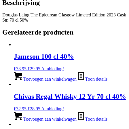
Beschrijving
70
cl
Douglas Laing The Epicurean Glasgow Limeted Edition 2023 Cask
50%
Str. 70 cl 50%
aantal
Gerelateerde producten
Jameson 100 cl 40%
Oorspronkelijke
Huidige
€
33.95
€
29.95
Aanbieding!
prijs
prijs
was:
is:
Toevoegen aan winkelwagen
Toon details
€33.95.
€29.95.
Chivas Regal Whisky 12 Yr 70 cl 40%
Oorspronkelijke
Huidige
€
32.95
€
28.95
Aanbieding!
prijs
prijs
was:
is:
Toevoegen aan winkelwagen
Toon details
€32.95.
€28.95.