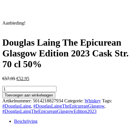
Aanbieding!
Douglas Laing The Epicurean
Glasgow Edition 2023 Cask Str.
70 cl 50%
Oorspronkelijke
Huidige
€
57.95
€
52.95
prijs
prijs
Douglas
was:
is:
Laing
€57.95.
€52.95.
Toevoegen aan winkelwagen
The
Artikelnummer:
5014218827934
Categorie:
Whiskey
Tags:
Epicurean
#DouglasLaing
,
#DouglasLaingTheEpicureanGlasgow
,
Glasgow
#DouglasLaingTheEpicureanGlasgowEdition2023
Edition
2023
Beschrijving
Cask
Str.