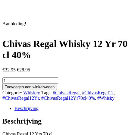
Aanbieding!
Chivas Regal Whisky 12 Yr 70
cl 40%
Oorspronkelijke
Huidige
€
32.95
€
28.95
prijs
prijs
Chivas
was:
is:
Regal
€32.95.
€28.95.
Toevoegen aan winkelwagen
Whisky
Categorie:
Whiskey
Tags:
#ChivasRegal
,
#ChivasRegal12
,
12
#ChivasRegal12Yr
,
#ChivasRegal12Yr70cl40%
,
#Whisky
Yr
70
Beschrijving
cl
40%
Beschrijving
aantal
Chivas Regal 12 Yrs 70 cl.