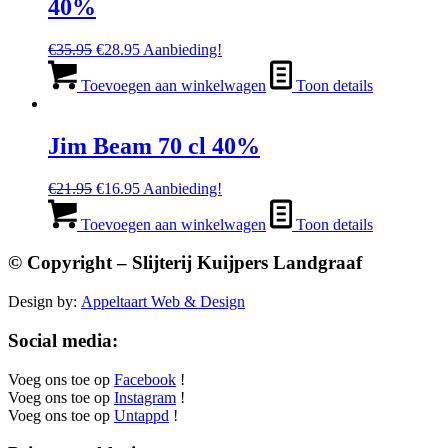
40%
Oorspronkelijke
Huidige
€
35.95
€
28.95
Aanbieding!
prijs
prijs
was:
is:
Toevoegen aan winkelwagen
Toon details
€35.95.
€28.95.
Jim Beam 70 cl 40%
Oorspronkelijke
Huidige
€
21.95
€
16.95
Aanbieding!
prijs
prijs
was:
is:
Toevoegen aan winkelwagen
Toon details
€21.95.
€16.95.
© Copyright – Slijterij Kuijpers Landgraaf
Design by:
Appeltaart Web & Design
Social media:
Voeg ons toe op
Facebook
!
Voeg ons toe op
Instagram
!
Voeg ons toe op
Untappd
!