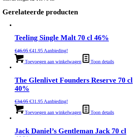
Gerelateerde producten
Teeling Single Malt 70 cl 46%
Oorspronkelijke
Huidige
€
46.95
€
41.95
Aanbieding!
prijs
prijs
was:
is:
Toevoegen aan winkelwagen
Toon details
€46.95.
€41.95.
The Glenlivet Founders Reserve 70 cl
40%
Oorspronkelijke
Huidige
€
34.95
€
31.95
Aanbieding!
prijs
prijs
was:
is:
Toevoegen aan winkelwagen
Toon details
€34.95.
€31.95.
Jack Daniel’s Gentleman Jack 70 cl