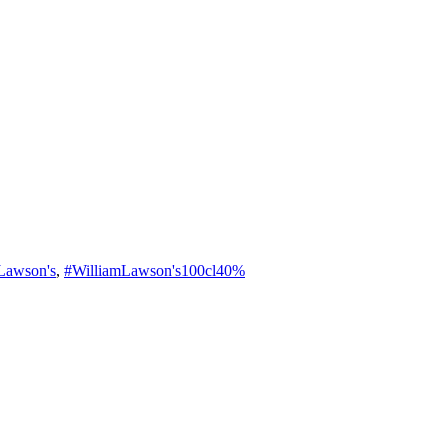
Lawson's
,
#WilliamLawson's100cl40%