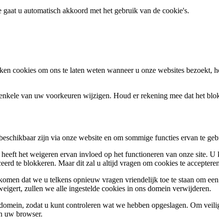
te gaat u automatisch akkoord met het gebruik van de cookie's.
en cookies om ons te laten weten wanneer u onze websites bezoekt, h
k enkele van uw voorkeuren wijzigen. Houd er rekening mee dat het bl
 beschikbaar zijn via onze website en om sommige functies ervan te geb
 heeft het weigeren ervan invloed op het functioneren van onze site. U
ceerd te blokkeren. Maar dit zal u altijd vragen om cookies te accepte
omen dat we u telkens opnieuw vragen vriendelijk toe te staan om een c
weigert, zullen we alle ingestelde cookies in ons domein verwijderen.
s domein, zodat u kunt controleren wat we hebben opgeslagen. Om vei
an uw browser.