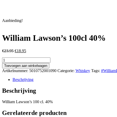
Aanbieding!
William Lawson’s 100cl 40%
Oorspronkelijke
Huidige
€
23.95
€
18.95
prijs
prijs
William
was:
is:
Lawson's
€23.95.
€18.95.
Toevoegen aan winkelwagen
100cl
Artikelnummer:
5010752001090
Categorie:
Whiskey
Tags:
#William
40%
aantal
Beschrijving
Beschrijving
William Lawson’s 100 cl. 40%
Gerelateerde producten