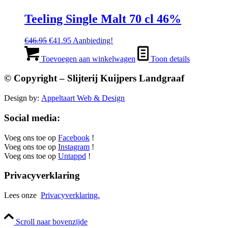
Teeling Single Malt 70 cl 46%
Oorspronkelijke
Huidige
€
46.95
€
41.95
Aanbieding!
prijs
prijs
was:
is:
Toevoegen aan winkelwagen
Toon details
€46.95.
€41.95.
© Copyright – Slijterij Kuijpers Landgraaf
Design by:
Appeltaart Web & Design
Social media:
Voeg ons toe op
Facebook
!
Voeg ons toe op
Instagram
!
Voeg ons toe op
Untappd
!
Privacyverklaring
Lees onze
Privacyverklaring.
Scroll naar bovenzijde