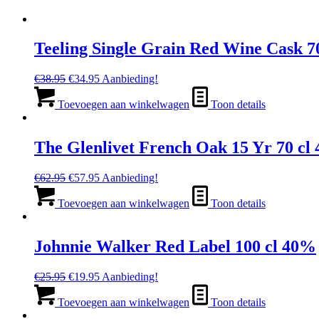
Teeling Single Grain Red Wine Cask 7
Oorspronkelijke
Huidige
€
38.95
€
34.95
Aanbieding!
prijs
prijs
was:
is:
Toevoegen aan winkelwagen
Toon details
€38.95.
€34.95.
The Glenlivet French Oak 15 Yr 70 cl
Oorspronkelijke
Huidige
€
62.95
€
57.95
Aanbieding!
prijs
prijs
was:
is:
Toevoegen aan winkelwagen
Toon details
€62.95.
€57.95.
Johnnie Walker Red Label 100 cl 40%
Oorspronkelijke
Huidige
€
25.95
€
19.95
Aanbieding!
prijs
prijs
was:
is:
Toevoegen aan winkelwagen
Toon details
€25.95.
€19.95.