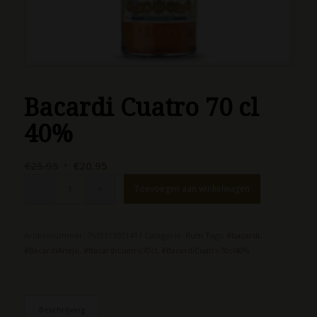
Bacardi Cuatro 70 cl
40%
Oorspronkelijke
Huidige
€
25.95
€
20.95
prijs
prijs
Toevoegen aan winkelwagen
was:
is:
€25.95.
€20.95.
Artikelnummer:
7610113001417
Categorie:
Rum
Tags:
#bacardi
,
#BacardiAnejo
,
#BacardiCuatro70cl
,
#BacardiCuatro70cl40%
Beschrijving