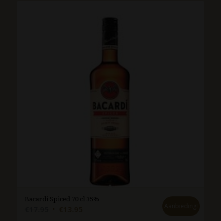
Bacardi Spiced 70 cl 35%
Aanbieding!
Oorspronkelijke
Huidige
€
17.95
€
13.95
prijs
prijs