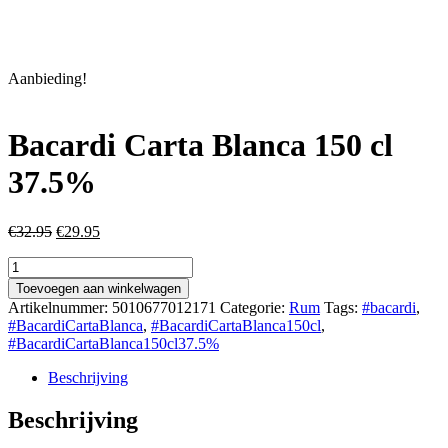
Aanbieding!
Bacardi Carta Blanca 150 cl
37.5%
Oorspronkelijke
Huidige
€
32.95
€
29.95
prijs
prijs
Bacardi
was:
is:
Carta
€32.95.
€29.95.
Toevoegen aan winkelwagen
Blanca
Artikelnummer:
5010677012171
Categorie:
Rum
Tags:
#bacardi
,
150
#BacardiCartaBlanca
,
#BacardiCartaBlanca150cl
,
cl
#BacardiCartaBlanca150cl37.5%
37.5%
aantal
Beschrijving
Beschrijving