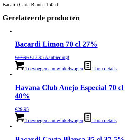
Bacardi Carta Blanca 150 cl
Gerelateerde producten
Bacardi Limon 70 cl 27%
Oorspronkelijke
Huidige
€
17.95
€
13.95
Aanbieding!
prijs
prijs
was:
is:
Toevoegen aan winkelwagen
Toon details
€17.95.
€13.95.
Havana Club Anejo Especial 70 cl
40%
€
29.95
Toevoegen aan winkelwagen
Toon details
Bacardi Carta Blanca 35 cl 37.5%