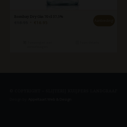
Bombay Dry Gin 70 cl 37.5%
Aanbieding!
Oorspronkelijke
Huidige
€
18.95
€
16.95
prijs
prijs
was:
is:
€18.95.
€16.95.
Toevoegen aan
Toon details
winkelwagen
© COPYRIGHT – SLIJTERIJ KUIJPERS LANDGRAAF
Design by:
Appeltaart Web & Design