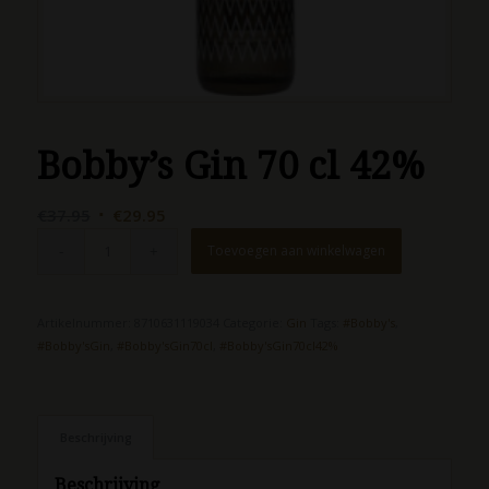
Bobby’s Gin 70 cl 42%
Oorspronkelijke
Huidige
€
37.95
€
29.95
prijs
prijs
Toevoegen aan winkelwagen
was:
is:
€37.95.
€29.95.
Artikelnummer:
8710631119034
Categorie:
Gin
Tags:
#Bobby's
,
#Bobby'sGin
,
#Bobby'sGin70cl
,
#Bobby'sGin70cl42%
Beschrijving
Beschrijving