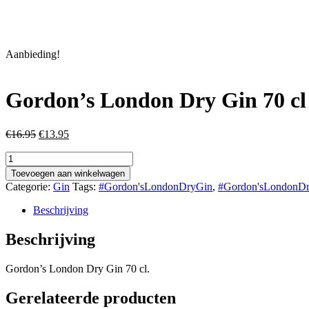
Aanbieding!
Gordon’s London Dry Gin 70 c
Oorspronkelijke
Huidige
€
16.95
€
13.95
prijs
prijs
Gordon's
was:
is:
London
€16.95.
€13.95.
Toevoegen aan winkelwagen
Dry
Categorie:
Gin
Tags:
#Gordon'sLondonDryGin
,
#Gordon'sLondonDr
Gin
70
Beschrijving
cl
37.5%
Beschrijving
aantal
Gordon’s London Dry Gin 70 cl.
Gerelateerde producten