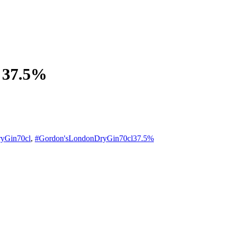
l 37.5%
yGin70cl
,
#Gordon'sLondonDryGin70cl37.5%