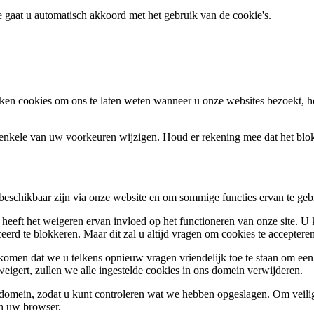
te gaat u automatisch akkoord met het gebruik van de cookie's.
en cookies om ons te laten weten wanneer u onze websites bezoekt, h
k enkele van uw voorkeuren wijzigen. Houd er rekening mee dat het bl
 beschikbaar zijn via onze website en om sommige functies ervan te geb
 heeft het weigeren ervan invloed op het functioneren van onze site. U
ceerd te blokkeren. Maar dit zal u altijd vragen om cookies te accepte
omen dat we u telkens opnieuw vragen vriendelijk toe te staan om een c
weigert, zullen we alle ingestelde cookies in ons domein verwijderen.
s domein, zodat u kunt controleren wat we hebben opgeslagen. Om vei
an uw browser.