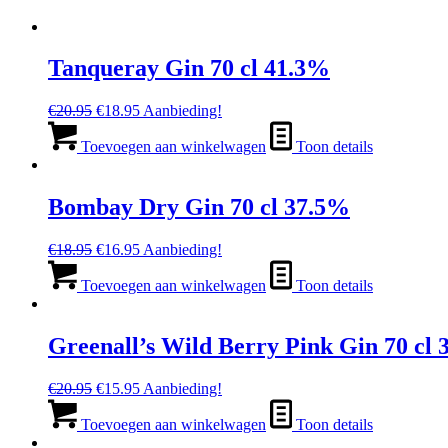
Tanqueray Gin 70 cl 41.3%
Oorspronkelijke
Huidige
€
20.95
€
18.95
Aanbieding!
prijs
prijs
was:
is:
Toevoegen aan winkelwagen
Toon details
€20.95.
€18.95.
Bombay Dry Gin 70 cl 37.5%
Oorspronkelijke
Huidige
€
18.95
€
16.95
Aanbieding!
prijs
prijs
was:
is:
Toevoegen aan winkelwagen
Toon details
€18.95.
€16.95.
Greenall’s Wild Berry Pink Gin 70 cl
Oorspronkelijke
Huidige
€
20.95
€
15.95
Aanbieding!
prijs
prijs
was:
is:
Toevoegen aan winkelwagen
Toon details
€20.95.
€15.95.