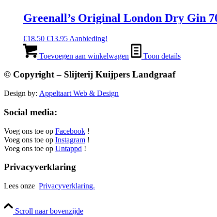
Greenall’s Original London Dry Gin 7
Oorspronkelijke
Huidige
€
18.50
€
13.95
Aanbieding!
prijs
prijs
was:
is:
Toevoegen aan winkelwagen
Toon details
€18.50.
€13.95.
© Copyright – Slijterij Kuijpers Landgraaf
Design by:
Appeltaart Web & Design
Social media:
Voeg ons toe op
Facebook
!
Voeg ons toe op
Instagram
!
Voeg ons toe op
Untappd
!
Privacyverklaring
Lees onze
Privacyverklaring.
Scroll naar bovenzijde