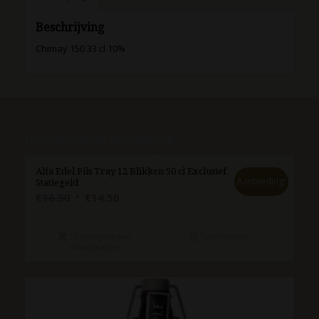
Beschrijving
Chimay 150 33 cl 10%
Gerelateerde producten
Alfa Edel Pils Tray 12 Blikken 50 cl Exclusief
Aanbieding!
Statiegeld
Oorspronkelijke
Huidige
€
16.50
€
14.50
prijs
prijs
was:
is:
Toevoegen aan
Toon details
€16.50.
€14.50.
winkelwagen