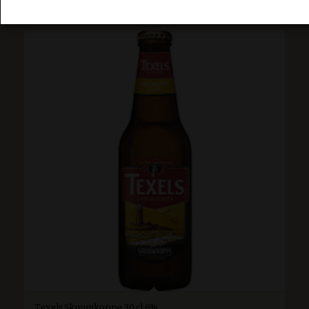
winkelwagen
Texels Skuumkoppe 30 cl 6%