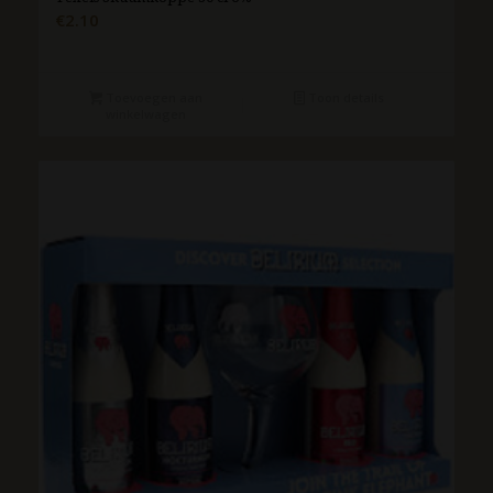
€
2.10
Toevoegen aan
Toon details
winkelwagen