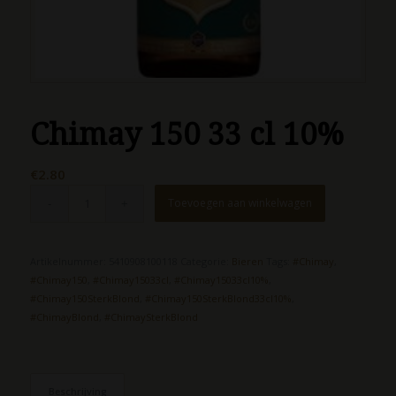
Chimay 150 33 cl 10%
€
2.80
Toevoegen aan winkelwagen
Artikelnummer:
5410908100118
Categorie:
Bieren
Tags:
#Chimay
,
#Chimay150
,
#Chimay15033cl
,
#Chimay15033cl10%
,
#Chimay150SterkBlond
,
#Chimay150SterkBlond33cl10%
,
#ChimayBlond
,
#ChimaySterkBlond
Beschrijving