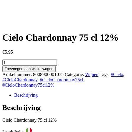
Cielo Chardonnay 75 cl 12%
€
5.95
Cielo
Chardonnay
Toevoegen aan winkelwagen
75
Artikelnummer:
8008900001075
Categorie:
Wijnen
Tags:
#Cielo
,
cl
#CieloChardonnay
,
#CieloChardonnay75cl
,
12%
#CieloChardonnay75cl12%
aantal
Beschrijving
Beschrijving
Cielo Chardonnay 75 cl 12%
Land: Italië