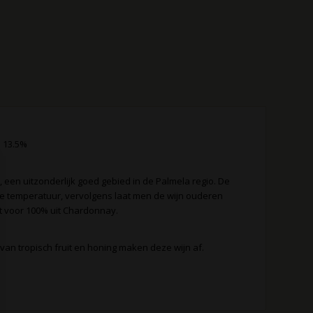
. 13.5%
, een uitzonderlijk goed gebied in de Palmela regio. De
erde temperatuur, vervolgens laat men de wijn ouderen
t voor 100% uit Chardonnay.
 van tropisch fruit en honing maken deze wijn af.