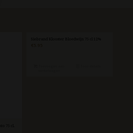
Siebrand Klooster Bloedwijn 75 cl 12%
€
5.95
Toevoegen aan
Toon details
winkelwagen
to 75 cl.