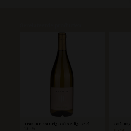
Gerelateerde producten
Tramin Pinot Grigio Alto Adige 75 cl.
Carl Jung
13.5%
€
5.50