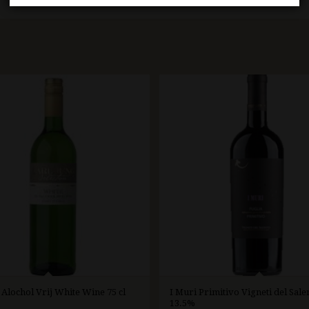
 Alochol Vrij White Wine 75 cl
I Muri Primitivo Vigneti del Salen
13.5%