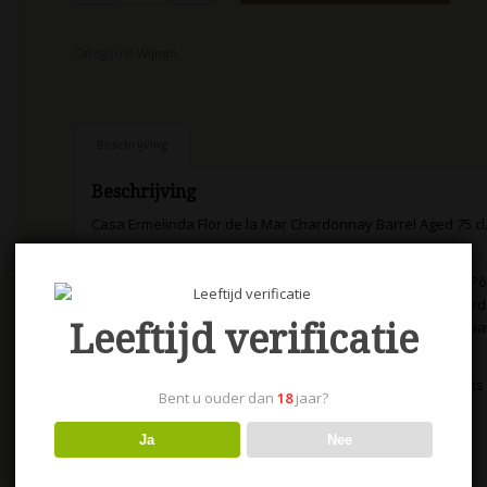
Categorie:
Wijnen
Beschrijving
Beschrijving
Casa Ermelinda Flor de la Mar Chardonnay Barrel Aged 75 cl
Algemene informatie
Druivenras/vinificatie De wijngaarden liggen in Fernando Pó
vergisting vindt plaats in roestvrijstaal bij een gecontrole
Leeftijd verificatie
gedurende 4 maanden in Amerikaans eiken. De wijn bestaa
Proefnotitie
Een wijn met een strogele kleur en diepe fruitaroma’s. Hints
Bent u ouder dan
18
jaar?
Wijn / spijs
Ja
Nee
Past perfect bij zeevruchten en zalm.