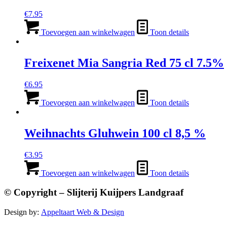
€
7.95
Toevoegen aan winkelwagen
Toon details
Freixenet Mia Sangria Red 75 cl 7.5%
€
6.95
Toevoegen aan winkelwagen
Toon details
Weihnachts Gluhwein 100 cl 8,5 %
€
3.95
Toevoegen aan winkelwagen
Toon details
© Copyright – Slijterij Kuijpers Landgraaf
Design by:
Appeltaart Web & Design