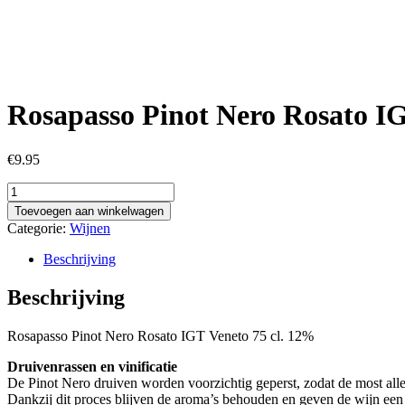
Rosapasso Pinot Nero Rosato IG
€
9.95
Rosapasso
Pinot
Toevoegen aan winkelwagen
Nero
Categorie:
Wijnen
Rosato
IGT
Beschrijving
Veneto
75
Beschrijving
cl.
12%
Rosapasso Pinot Nero Rosato IGT Veneto 75 cl. 12%
aantal
Druivenrassen en vinificatie
De Pinot Nero druiven worden voorzichtig geperst, zodat de most allee
Dankzij dit proces blijven de aroma’s behouden en geven de wijn een d