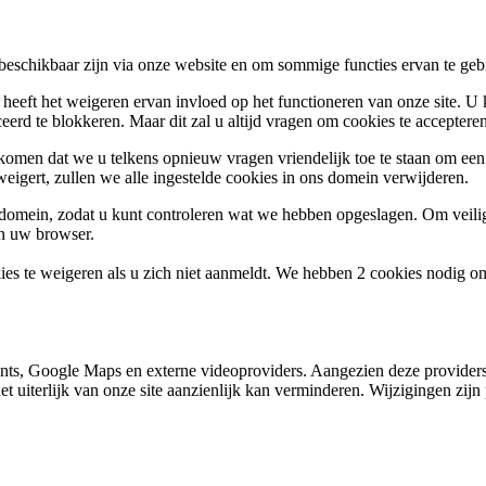
 beschikbaar zijn via onze website en om sommige functies ervan te geb
 heeft het weigeren ervan invloed op het functioneren van onze site. U
ceerd te blokkeren. Maar dit zal u altijd vragen om cookies te accepte
omen dat we u telkens opnieuw vragen vriendelijk toe te staan om een c
weigert, zullen we alle ingestelde cookies in ons domein verwijderen.
s domein, zodat u kunt controleren wat we hebben opgeslagen. Om vei
an uw browser.
ies te weigeren als u zich niet aanmeldt. We hebben 2 cookies nodig o
nts, Google Maps en externe videoproviders. Aangezien deze providers
et uiterlijk van onze site aanzienlijk kan verminderen. Wijzigingen zijn 