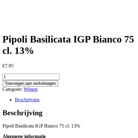
Pipoli Basilicata IGP Bianco 75
cl. 13%
€
7.95
Pipoli
Basilicata
Toevoegen aan winkelwagen
IGP
Categorie:
Wijnen
Bianco
75
Beschrijving
cl.
13%
Beschrijving
aantal
Pipoli Basilicata IGP Bianco 75 cl. 13%
Algemene informatie