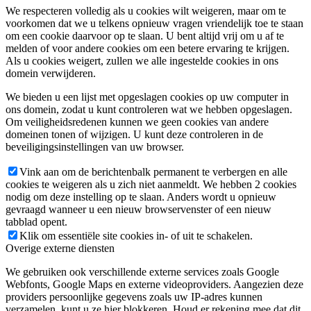
We respecteren volledig als u cookies wilt weigeren, maar om te
voorkomen dat we u telkens opnieuw vragen vriendelijk toe te staan
om een cookie daarvoor op te slaan. U bent altijd vrij om u af te
melden of voor andere cookies om een betere ervaring te krijgen.
Als u cookies weigert, zullen we alle ingestelde cookies in ons
domein verwijderen.
We bieden u een lijst met opgeslagen cookies op uw computer in
ons domein, zodat u kunt controleren wat we hebben opgeslagen.
Om veiligheidsredenen kunnen we geen cookies van andere
domeinen tonen of wijzigen. U kunt deze controleren in de
beveiligingsinstellingen van uw browser.
Vink aan om de berichtenbalk permanent te verbergen en alle
cookies te weigeren als u zich niet aanmeldt. We hebben 2 cookies
nodig om deze instelling op te slaan. Anders wordt u opnieuw
gevraagd wanneer u een nieuw browservenster of een nieuw
tabblad opent.
Klik om essentiële site cookies in- of uit te schakelen.
Overige externe diensten
We gebruiken ook verschillende externe services zoals Google
Webfonts, Google Maps en externe videoproviders. Aangezien deze
providers persoonlijke gegevens zoals uw IP-adres kunnen
verzamelen, kunt u ze hier blokkeren. Houd er rekening mee dat dit