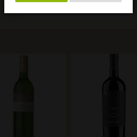
Wijn en spijs
Aanbevolen bij rood vlees.