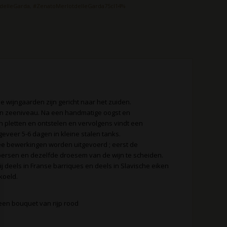
delleGarda
,
#ZenatoMerlotdelleGarda75cl14%
e wijngaarden zijn gericht naar het zuiden.
ven zeeniveau. Na een handmatige oogst en
an pletten en ontstelen en vervolgens vindt een
eveer 5-6 dagen in kleine stalen tanks.
wee bewerkingen worden uitgevoerd ; eerst de
ersen en dezelfde droesem van de wijn te scheiden.
 hij deels in Franse barriques en deels in Slavische eiken
ekoeld.
een bouquet van rijp rood