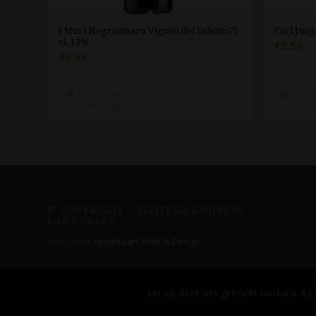
I Muri Negroamaro Vigneti del Salento75
Carl Jung
cl. 13%
€
5.50
€
6.95
Toevoegen aan
Toon details
Toevo
winkelwagen
winke
© COPYRIGHT – SLIJTERIJ KUIJPERS
LANDGRAAF
Design by:
Appeltaart Web & Design
Let op deze site gebruikt cookie's. Bi