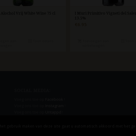
 Alochol Vrij White Wine 75 cl
I Muri Primitivo Vigneti del Salen
13.5%
€
6.95
egen aan
Toon details
Toevoegen aan
Toon d
lwagen
winkelwagen
SOCIAL MEDIA:
Voeg ons toe op
Facebook
!
Voeg ons toe op
Instagram
!
Voeg ons toe op
Untappd
!
j het gebruik maken van deze site gaat u automatisch akkoord met het ge