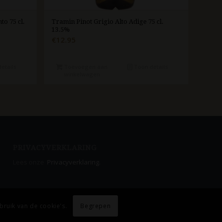
to 75 cl.
Tramin Pinot Grigio Alto Adige 75 cl.
13.5%
€
12.95
etails
Toevoegen aan
Toon details
winkelwagen
PRIVACYVERKLARING
Lees onze
Privacyverklaring.
Begrepen
bruik van de cookie's.