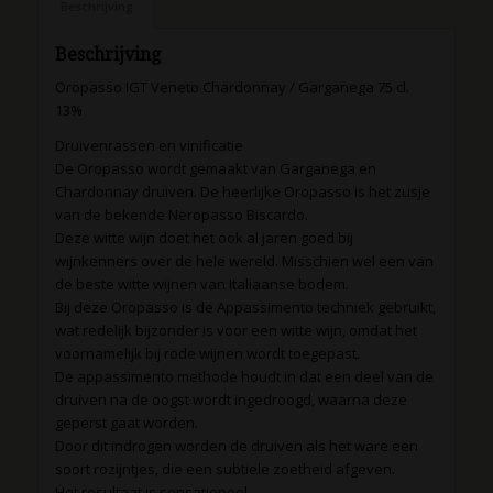
Beschrijving
Beschrijving
Oropasso IGT Veneto Chardonnay / Garganega 75 cl.
13%
Druivenrassen en vinificatie
De Oropasso wordt gemaakt van Garganega en
Chardonnay druiven. De heerlijke Oropasso is het zusje
van de bekende Neropasso Biscardo.
Deze witte wijn doet het ook al jaren goed bij
wijnkenners over de hele wereld. Misschien wel een van
de beste witte wijnen van Italiaanse bodem.
Bij deze Oropasso is de Appassimento techniek gebruikt,
wat redelijk bijzonder is voor een witte wijn, omdat het
voornamelijk bij rode wijnen wordt toegepast.
De appassimento methode houdt in dat een deel van de
druiven na de oogst wordt ingedroogd, waarna deze
geperst gaat worden.
Door dit indrogen worden de druiven als het ware een
soort rozijntjes, die een subtiele zoetheid afgeven.
Het resultaat is sensationeel.