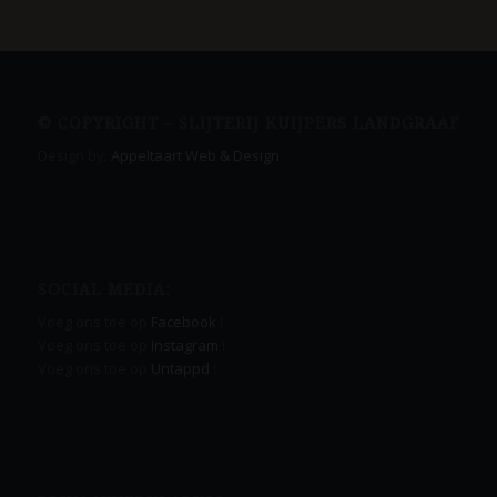
© COPYRIGHT – SLIJTERIJ KUIJPERS LANDGRAAF
Design by:
Appeltaart Web & Design
SOCIAL MEDIA:
Voeg ons toe op
Facebook
!
Voeg ons toe op
Instagram
!
Voeg ons toe op
Untappd
!