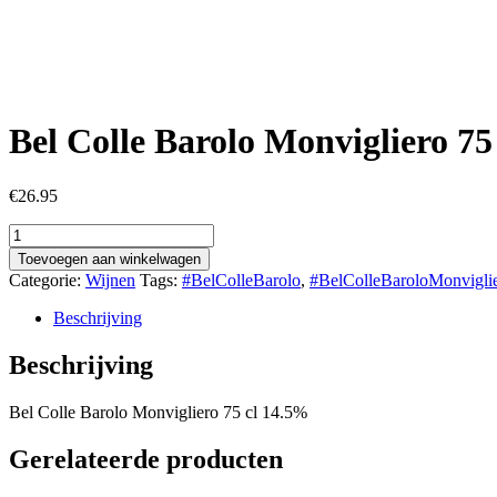
Bel Colle Barolo Monvigliero 75
€
26.95
Bel
Colle
Toevoegen aan winkelwagen
Barolo
Categorie:
Wijnen
Tags:
#BelColleBarolo
,
#BelColleBaroloMonvigli
Monvigliero
75
Beschrijving
cl
14.5%
Beschrijving
aantal
Bel Colle Barolo Monvigliero 75 cl 14.5%
Gerelateerde producten