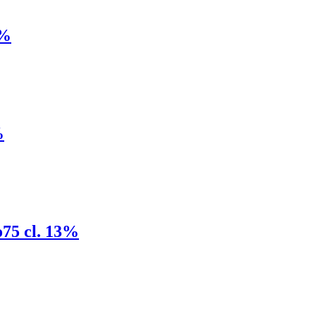
5%
%
o75 cl. 13%