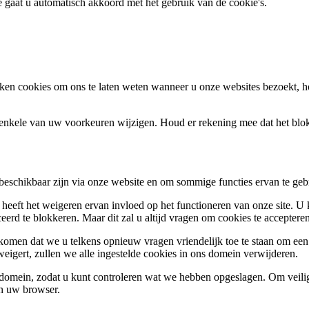
te gaat u automatisch akkoord met het gebruik van de cookie's.
en cookies om ons te laten weten wanneer u onze websites bezoekt, h
k enkele van uw voorkeuren wijzigen. Houd er rekening mee dat het bl
 beschikbaar zijn via onze website en om sommige functies ervan te geb
 heeft het weigeren ervan invloed op het functioneren van onze site. U
ceerd te blokkeren. Maar dit zal u altijd vragen om cookies te accepte
omen dat we u telkens opnieuw vragen vriendelijk toe te staan om een c
weigert, zullen we alle ingestelde cookies in ons domein verwijderen.
s domein, zodat u kunt controleren wat we hebben opgeslagen. Om vei
an uw browser.