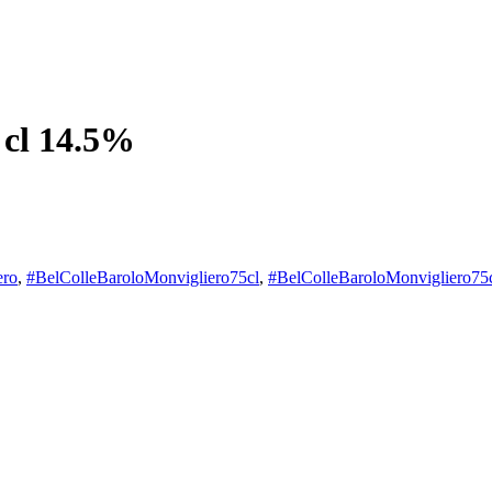
 cl 14.5%
ero
,
#BelColleBaroloMonvigliero75cl
,
#BelColleBaroloMonvigliero75