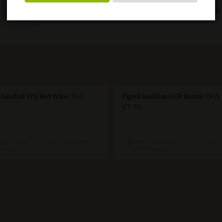
Wijn / spijs
Deze wijn is lekker in combinatie met pasta, vlees en kazen.
 Alochol Vrij Red Wine 75 cl
Pipoli Basilicata IGP Rosato 75 cl
€
7.95
egen aan
Toon details
Toevoegen aan
Toon d
lwagen
winkelwagen