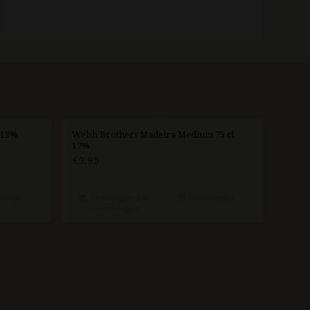
. 13%
Welsh Brothers Madeira Medium 75 cl
17%
€
9.95
etails
Toevoegen aan
Toon details
winkelwagen