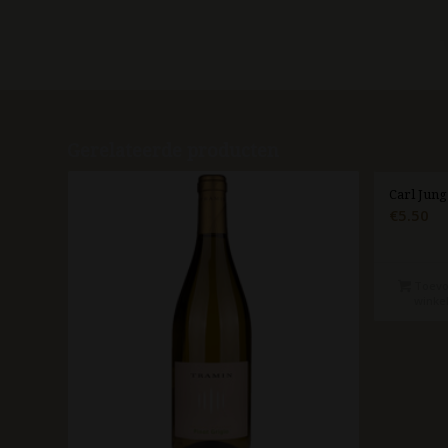
Gerelateerde producten
Carl Jung
€
5.50
Toevo
winke