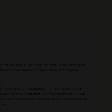
 gemaakt van 100% Negroamaro druiven. De wijn ondergaat
gebruikte Amerikaanse en Franse eiken vaten voor 4-5
obijnrood van kleur met paarse tinten. In de neus komen
n zwarte bessen en kruiden. Deze wijn heeft een medium
tonen van zwarte bessen, bramen en een fijne kruidigheid.
ronk.