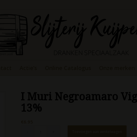
tact
Actie’s
Online Catalogus
Onze merken
I Muri Negroamaro Vign
13%
€
6.95
Toevoegen aan winkelwagen